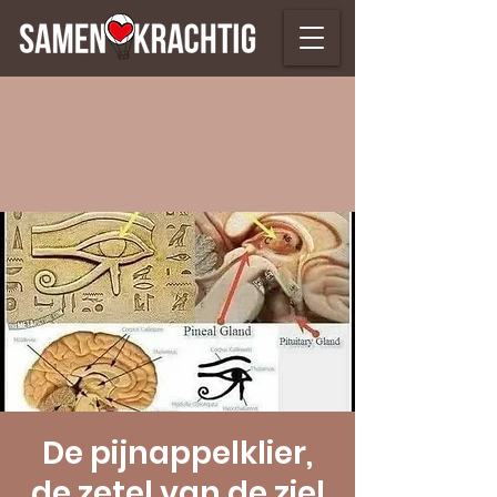
De pijnappelklier,
de zetel van de ziel