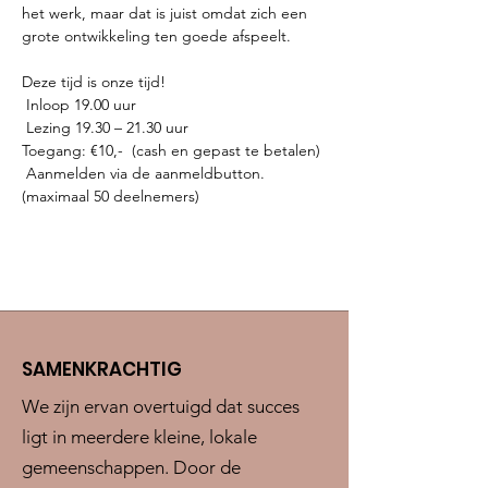
het werk, maar dat is juist omdat zich een 
grote ontwikkeling ten goede afspeelt.

Deze tijd is onze tijd!
 Inloop 19.00 uur 
 Lezing 19.30 – 21.30 uur  
Toegang: €10,-  (cash en gepast te betalen)
 Aanmelden via de aanmeldbutton. 
(maximaal 50 deelnemers)    
SAMENKRACHTIG
We zijn ervan overtuigd dat succes
ligt in meerdere kleine, lokale
gemeenschappen. Door de