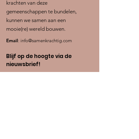
krachten van deze
gemeenschappen te bundelen,
kunnen we samen aan een
mooie(re) wereld bouwen.
Email
:
info@samenkrachtig.com
Blijf op de hoogte via de
nieuwsbrief!
Type je emailadres hier in
Voornaam
Achternaam