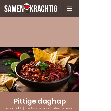
Pittige daghap
wo 25 okt
  |  
De locatie wordt later bepaald