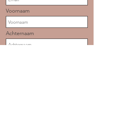
Voornaam
Achternaam
Woonplaats
Aanmelden
Snelle Links
Wie zijn wij
Werkgroepen