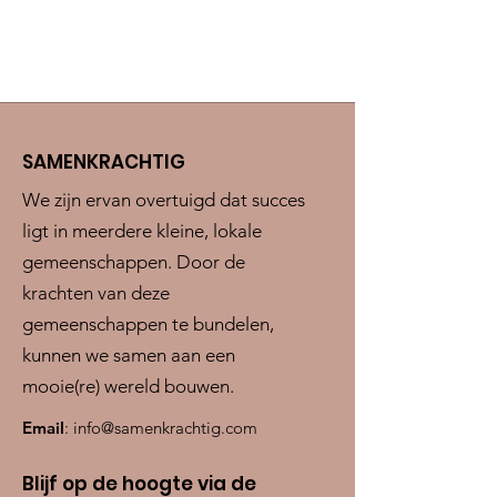
SAMENKRACHTIG
We zijn ervan overtuigd dat succes
ligt in meerdere kleine, lokale
gemeenschappen. Door de
krachten van deze
gemeenschappen te bundelen,
kunnen we samen aan een
mooie(re) wereld bouwen.
Email
:
info@samenkrachtig.com
Blijf op de hoogte via de