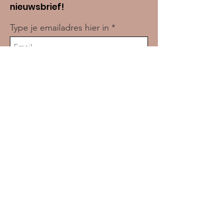
nieuwsbrief!
Type je emailadres hier in
Voornaam
Achternaam
Woonplaats
Aanmelden