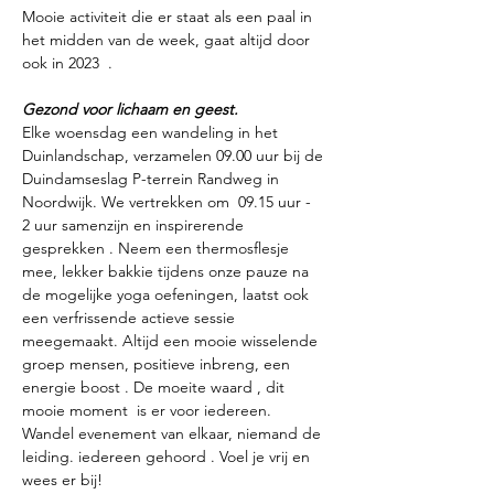
Mooie activiteit die er staat als een paal in 
het midden van de week, gaat altijd door 
ook in 2023  .

Gezond voor lichaam en geest.
Elke woensdag een wandeling in het 
Duinlandschap, verzamelen 09.00 uur bij de 
Duindamseslag P-terrein Randweg in 
Noordwijk. We vertrekken om  09.15 uur -  
2 uur samenzijn en inspirerende 
gesprekken . Neem een thermosflesje 
mee, lekker bakkie tijdens onze pauze na 
de mogelijke yoga oefeningen, laatst ook 
een verfrissende actieve sessie 
meegemaakt. Altijd een mooie wisselende 
groep mensen, positieve inbreng, een 
energie boost . De moeite waard , dit 
mooie moment  is er voor iedereen.

Wandel evenement van elkaar, niemand de 
leiding. iedereen gehoord . Voel je vrij en 
wees er bij!