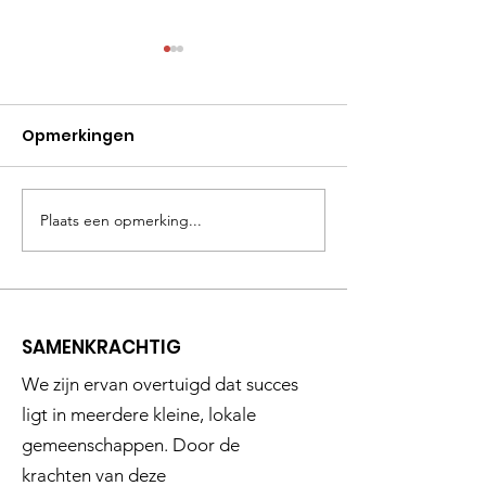
Opmerkingen
Plaats een opmerking...
Presentatie door
Nieuwjaarsbi
Onderzoeksjournalist
Bollenstreek 
Maartje van den Berg
SAMENKRACHTIG
We zijn ervan overtuigd dat succes
ligt in meerdere kleine, lokale
gemeenschappen. Door de
krachten van deze