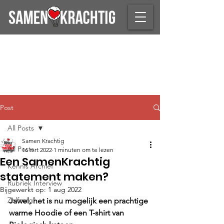
Post
All Posts
Samen Krachtig
All Posts
16 mrt 2022
1 minuten om te lezen
Een SamenKrachtig
Kennis Archief
statement maken?
Rubriek Interview
Bijgewerkt op:
1 aug 2022
Zelfzorg
Jawel, het is nu mogelijk een prachtige 
warme Hoodie of een T-shirt van 