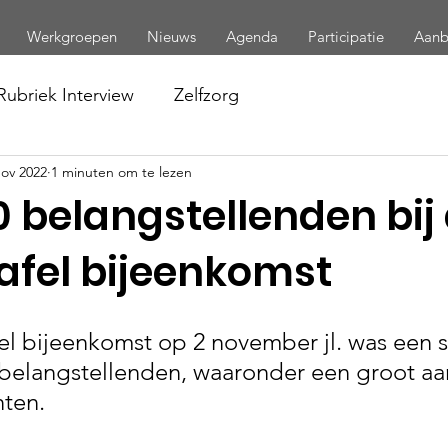
Werkgroepen
Nieuws
Agenda
Participatie
Aan
Rubriek Interview
Zelfzorg
nov 2022
1 minuten om te lezen
 belangstellenden bij
afel bijeenkomst
l bijeenkomst op 2 november jl. was een 
belangstellenden, waaronder een groot aan
hten.