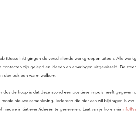
ob (Besselink) gingen de verschillende werkgroepen uiteen. Alle wer
contacten zijn gelegd en ideeën en ervaringen uitgewisseld. De sfee
n dan ook een warm welkom.
hten dus de hoop is dat deze avond een positieve impuls heeft gegeven 
mooie nieuwe samenleving. Iedereen die hier aan wil bijdragen is van
of nieuwe initiatieven/ideeën te genereren. Laat van je horen via 
info@s