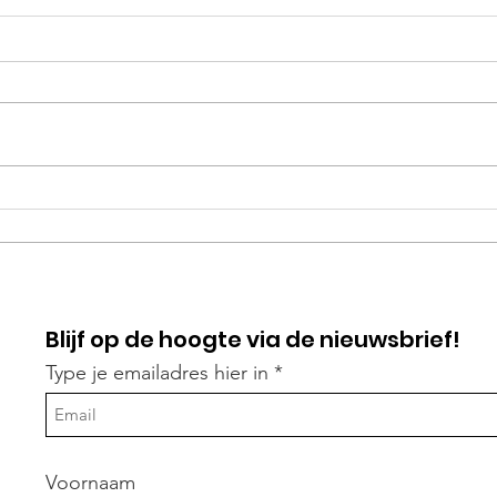
Presentatie door
Nie
Onderzoeksjournalist
Boll
Maartje van den Berg
Blijf op de hoogte via de nieuwsbrief!
Type je emailadres hier in
Voornaam