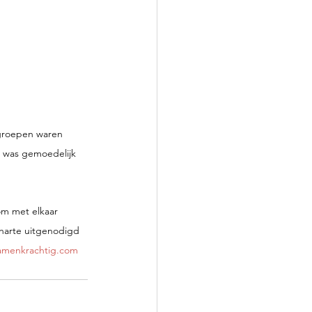
kgroepen waren 
r was gemoedelijk 
om met elkaar 
 harte uitgenodigd 
amenkrachtig.com