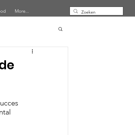
bod
More...
 de
succes 
tal 