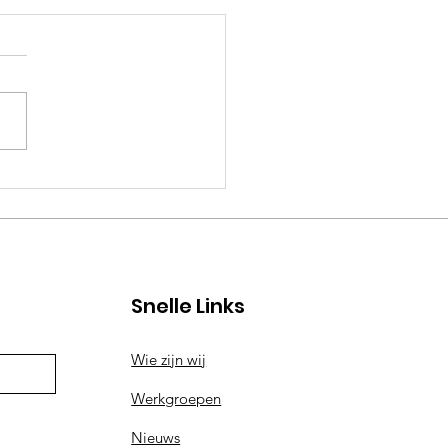
uwjaarsbijeenkomst
enstreek aan zet
Snelle Links
Wie zijn wij
Werkgroepen
Nieuws