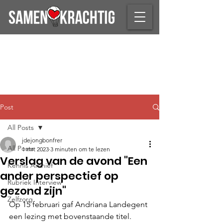
Post
All Posts
jdejongbonfrer
All Posts
1 mrt 2023
3 minuten om te lezen
Verslag van de avond "Een
Kennis Archief
ander perspectief op
Rubriek Interview
gezond zijn"
Zelfzorg
Op 15 februari gaf Andriana Landegent 
een lezing met bovenstaande titel.